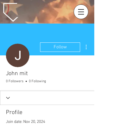
More actions
Follow
John mit
0 Followers
0 Following
Profile
Join date: Nov 20, 2024